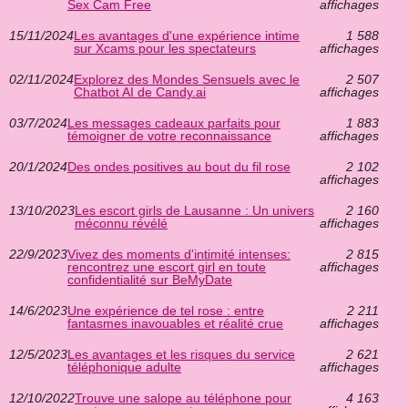
Sex Cam Free
affichages
15/11/2024
Les avantages d'une expérience intime
1 588
sur Xcams pour les spectateurs
affichages
02/11/2024
Explorez des Mondes Sensuels avec le
2 507
Chatbot AI de Candy.ai
affichages
03/7/2024
Les messages cadeaux parfaits pour
1 883
témoigner de votre reconnaissance
affichages
20/1/2024
Des ondes positives au bout du fil rose
2 102
affichages
13/10/2023
Les escort girls de Lausanne : Un univers
2 160
méconnu révélé
affichages
22/9/2023
Vivez des moments d'intimité intenses:
2 815
rencontrez une escort girl en toute
affichages
confidentialité sur BeMyDate
14/6/2023
Une expérience de tel rose : entre
2 211
fantasmes inavouables et réalité crue
affichages
12/5/2023
Les avantages et les risques du service
2 621
téléphonique adulte
affichages
12/10/2022
Trouve une salope au téléphone pour
4 163