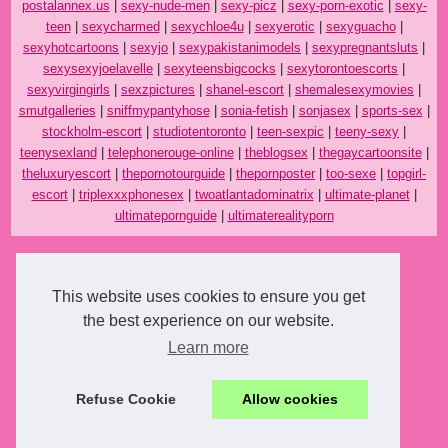
postalannex.us
|
sexy-nude-men
|
sexy-picz
|
sexy-porn-exotic
|
sexy-
teen
|
sexycharmed
|
sexychloe4u
|
sexyerotic
|
sexyguacho
|
sexyhotcartoons
|
sexyjo
|
sexypakistanimodels
|
sexypregnantsluts
|
sexysexyjoelavelle
|
sexyteensbigcocks
|
sexytorontoescorts
|
sexyvirgingirls
|
sexzpictures
|
shanel-escort
|
shemalesexymovies
|
smutgalleries
|
sniffmypantyhose
|
sonia-fetish
|
sonjasex
|
sports-sex
|
stockholm-escort
|
studiotentoronto
|
teen-sexpic
|
teeny-sexy
|
teenysexland
|
telephonerouge-online
|
theblogsex
|
thegaycartoonsite
|
theluxuryescort
|
thepornotourguide
|
thepornposter
|
too-sexe
|
topgirl-
escort
|
triplexxxphonesex
|
twoatlantadominatrix
|
ultimate-planet
|
ultimatepornguide
|
ultimaterealityporn
This website uses cookies to ensure you get
the best experience on our website.
Learn more
Refuse Cookie
Allow cookies